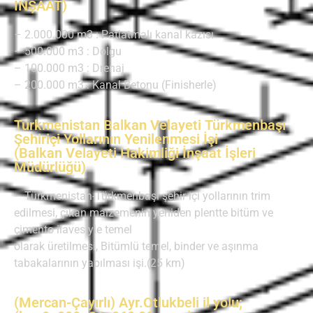
İNŞAAT)
– 2.000.000 m3 : Patlatmalı kanal kazısı
– 500.000 m3 : Dolgu
– 100.000 m3 : Drenaj
– 200.000 m3 : Kanal Betonu (Finisherle)
Türkmenistan Balkan Velayeti Türkmenbaşı
Şehiriçi Yollarının Yenilenmesi İşi
(Balkan Velayeti Hakimliği İnşaat İşleri
Müdürlüğü)
– Türkmenistan-Türkmenbaşı şehir içi yollarının trim
edilmesi, çıkan malzemenin yeniden plentte bitüm ve
çimento ilavesiyle temel
olarak üretilmesi, Bitümlü temel, binder ve aşınma
tabakalarının yapılması işi.(25 km)
(Mercan-Çayırlı) Ayr.Otlukbeli il yolu;