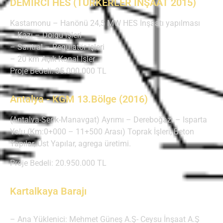
DEMİRCİ HES (TÜRKERLER İNŞAAT 2015)
Kastamonu – Hanönü 24,5 MW HES İnşaatı yapılması
– Kazı – Dolgu işleri
– Santral – Regülatör işleri
– 20 km Açık Kanal İşler
Proje Bedeli: 35.000.000 TL
Antalya - KGM 13.Bölge (2016)
(Antalya-Serik-Manavgat) Ayrımı – Dereboğazı – Isparta
Yolu (Km:0+000 – 11+500 Arası) Toprak İşleri, Beton
Yapılar, Üst Yapılar, agrega üretimi.
Proje Bedeli: 20.950.000 TL
Kartalkaya Barajı
– Ana Yüklenici: Mehmet Güneş A.Ş- Ceysu İnşaat A.Ş