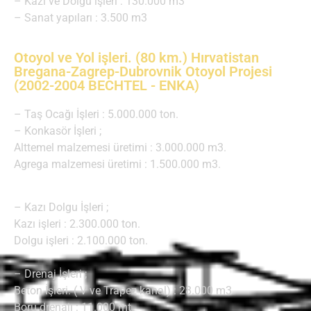
– Kazı ve Dolgu işleri : 130.000 m3
– Sanat yapıları : 3.500 m3
Otoyol ve Yol işleri. (80 km.) Hırvatistan
Bregana-Zagrep-Dubrovnik Otoyol Projesi
(2002-2004 BECHTEL - ENKA)
– Taş Ocağı İşleri : 5.000.000 ton.
– Konkasör İşleri ;
Alttemel malzemesi üretimi : 3.000.000 m3.
Agrega malzemesi üretimi : 1.500.000 m3.
– Kazı Dolgu İşleri ;
Kazı işleri : 2.300.000 ton.
Dolgu işleri : 2.100.000 ton.
– Drenaj İşleri ;
Beton İşleri. ( V ve Trapez kanal) : 28.000 m3.
Boru drenajı : 11.000 mt.