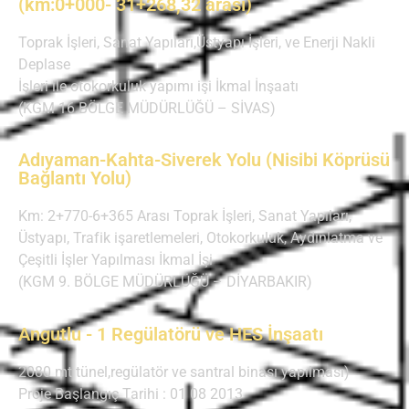
(km:0+000- 31+268,32 arası)
Toprak İşleri, Sanat Yapıları,Üstyapı İşleri, ve Enerji Nakli
Deplase
İşleri ile otokorkuluk yapımı işi İkmal İnşaatı
(KGM 16.BÖLGE MÜDÜRLÜĞÜ – SİVAS)
Adıyaman-Kahta-Siverek Yolu (Nisibi Köprüsü
Bağlantı Yolu)
Km: 2+770-6+365 Arası Toprak İşleri, Sanat Yapıları,
Üstyapı, Trafik işaretlemeleri, Otokorkuluk, Aydınlatma ve
Çeşitli İşler Yapılması İkmal İşi
(KGM 9. BÖLGE MÜDÜRLÜĞÜ – DİYARBAKIR)
Angutlu - 1 Regülatörü ve HES İnşaatı
2080 mt tünel,regülatör ve santral binası yapılması)
Proje Başlangıç Tarihi : 01 08 2013