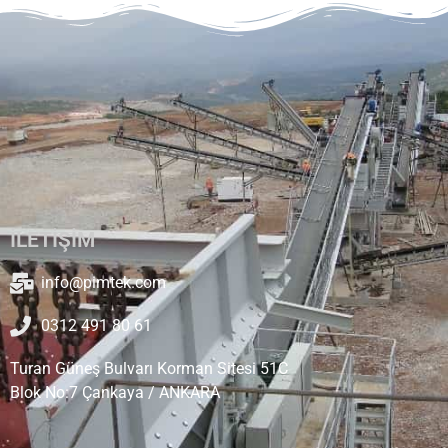
İLETİŞİM
info@pimtek.com
0312 491 80 61
Turan Güneş Bulvarı Korman Sitesi 51C
Blok No:7 Çankaya / ANKARA