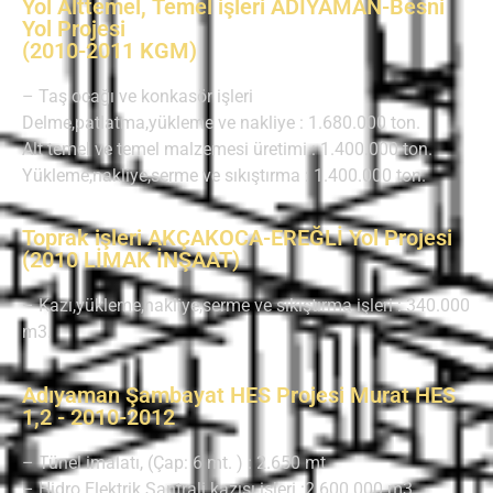
Yol Alttemel, Temel işleri ADIYAMAN-Besni
Yol Projesi
(2010-2011 KGM)
– Taş ocağı ve konkasör işleri
Delme,patlatma,yükleme ve nakliye : 1.680.000 ton.
Alt temel ve temel malzemesi üretimi : 1.400.000 ton.
Yükleme,nakliye,serme ve sıkıştırma : 1.400.000 ton.
Toprak işleri AKÇAKOCA-EREĞLİ Yol Projesi
(2010 LİMAK İNŞAAT)
– Kazı,yükleme,nakliye,serme ve sıkıştırma işleri : 340.000
m3.
Adıyaman Şambayat HES Projesi Murat HES
1,2 - 2010-2012
– Tünel imalatı, (Çap: 6 mt. ) : 2.650 mt
– Hidro Elektrik Santrali kazısı işleri :2.600.000 m3