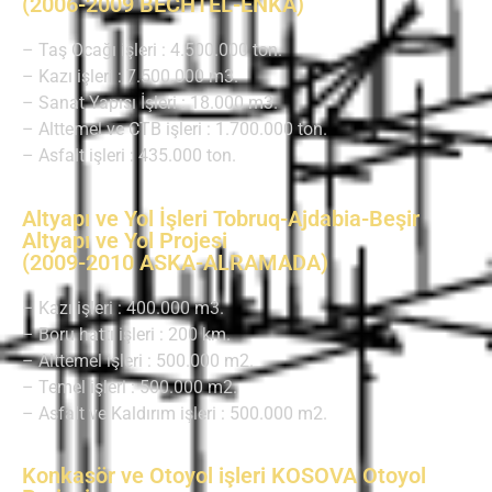
(2006-2009 BECHTEL-ENKA)
– Taş Ocağı işleri : 4.500.000 ton.
– Kazı işleri : 7.500.000 m3.
– Sanat Yapısı İşleri : 18.000 m3.
– Alttemel ve CTB işleri : 1.700.000 ton.
– Asfalt işleri : 435.000 ton.
Altyapı ve Yol İşleri Tobruq-Ajdabia-Beşir
Altyapı ve Yol Projesi
(2009-2010 ASKA-ALRAMADA)
– Kazı işleri : 400.000 m3.
– Boru hattı işleri : 200 km.
– Alttemel işleri : 500.000 m2.
– Temel işleri : 500.000 m2.
– Asfalt ve Kaldırım işleri : 500.000 m2.
Konkasör ve Otoyol işleri KOSOVA Otoyol