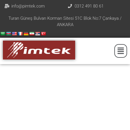
info@pimtek.com
0312 491 80 61
Turan Güneş Bulvarı Korman Sitesi 51C Blok No:7 Çankaya /
ANKARA