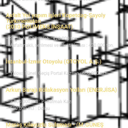
Asfalt Yol yapım işleri Kopetdag-Şayoly
Türkmenistan
(2010 POLİMEKS İNŞAAT)
– Sıcak Asfalt imalatı : 420.000 ton.
– Asfalt nakli, serilmesi ve sıkıştırılması : 420.000 ton.
İstanbul-İzmir Otoyolu (OTOYOL A.Ş.)
– Yalova Tüneli Geçiş Portal Kazıları : 600.000 m3.
Arkun Barajı Rölakasyon Yolları (ENERJİSA)
– 2.000.000 m3 : Patlatmalı Kazı
– 500.000 m3 : Dolgu
Maraş Kılavuzlu Sulaması - (M.GÜNEŞ