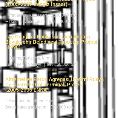
(2005-2007 Cengiz İnşaat)
– Patlatmalı kazı işleri : 3.500.000 m3.
– Bakır Cevheri Çıkartılması : 300.000 m3.
Taş Ocağı ve Konkasör İşleri Ankara
Büyükşehir Belediyesi Taşocağı Projesi
(1998)
– Delme, Patlatma, Kırma
Yükleme ve Nakliye İşleri : 850.000 ton.
Alttemel ve Beton Agregası Üretimi Rusya
De-kastri Petrol Terminali Projesi
(2005-2006 ENKA)
– Konkasörde Alttemel ve
Beton agregası Üretimi : 700.000 ton.