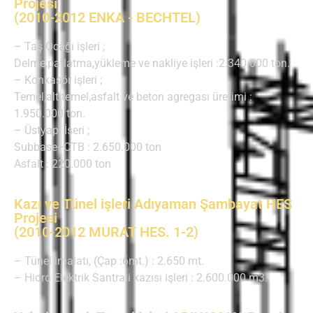
Projesi
(2010-2012 ENKA - BECHTEL)
– Taş Ocağı işleri ;
Delme,patlatma,yükleme ve nakliye işleri :2.340.000 ton.
– Konkasör işleri ;
Temel,alt temel,asfalt ve beton agregası üretimi :
1.950.000 ton.
– Üstyapı İşeri ;
Subbase+CTB : 2.650.000 ton
Asfalt : 220.000 ton
Kazı ve Tünel işleri Adıyaman Şambayat HES
Projesi
(2010-2012 MURAT HES. 1-2)
– Tünel imalatı, (Çap :6mt.) : 2.650 mt.
– Hidro Elektrik Santrali kazısı işleri : 2.600.000 m3.