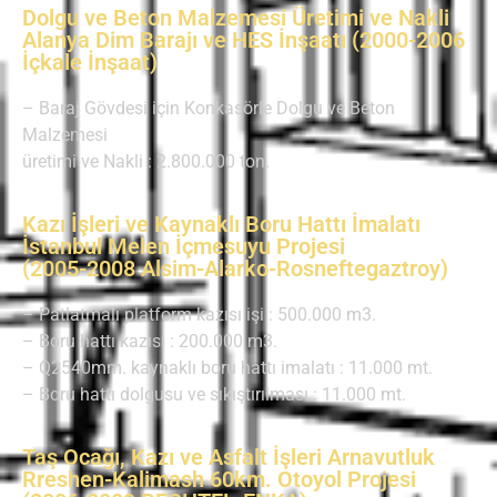
Dolgu ve Beton Malzemesi Üretimi ve Nakli
Alanya Dim Barajı ve HES İnşaatı (2000-2006
İçkale İnşaat)
– Baraj Gövdesi için Konkasörle Dolgu ve Beton
Malzemesi
üretimi ve Nakli : 2.800.000 ton.
Kazı İşleri ve Kaynaklı Boru Hattı İmalatı
İstanbul Melen İçmesuyu Projesi
(2005-2008 Alsim-Alarko-Rosneftegaztroy)
– Patlatmalı platform kazısı işi : 500.000 m3.
– Boru hattı kazısı : 200.000 m3.
– Q2540mm. kaynaklı boru hattı imalatı : 11.000 mt.
– Boru hattı dolgusu ve sıkıştırılması : 11.000 mt.
Taş Ocağı, Kazı ve Asfalt İşleri Arnavutluk
Rreshen-Kalimash 60km. Otoyol Projesi