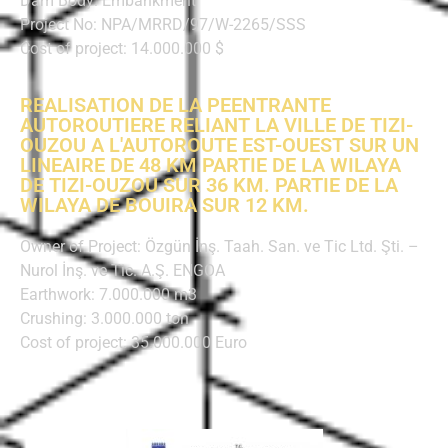
Dam Body: Embankment
Project No: NPA/MRRD/97/W-2265/SSS
Cost of project: 14.000.000 $
REALISATION DE LA PEENTRANTE
AUTOROUTIERE RELIANT LA VILLE DE TIZI-
OUZOU A L'AUTOROUTE EST-OUEST SUR UN
LINEAIRE DE 48 KM PARTIE DE LA WILAYA
DE TIZI-OUZOU SUR 36 KM. PARTIE DE LA
WILAYA DE BOUIRA SUR 12 KM.
Owner of Project: Özgün İnş. Taah. San. ve Tic Ltd. Şti. –
Nurol İnş. ve Tic. A.Ş. ENGOA
Earthwork: 7.000.000 m3
Crushing: 3.000.000 ton
Cost of project: 35.000.000 Euro