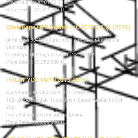
Proje Bitiş Tarihi: 01 03 2015
Proje Bedeli: 23.500.000 TL
Çileklitepe HES İnşaatı - IC İÇTAŞ A.Ş. (2016)
(4 mt çaplı 3040 mt tünel, regülatör ve santral binası
yapılması)
Çileklitepe HES İnşaatı yapımı 23,13 MW
Proje Bedeli: 23.350.000 TL
POLAT YOL YAPI (2013-2015)
Kastamonu-Karabük Yolu Km: 38+000-
102+203Arasındaki Toprakİşleri, Sanat Yapıları ile Üst
Yapı
imalatları için gerekli agrega temini
Proje Bedeli: 18.000.000 TL