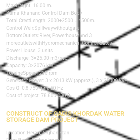
MaxHeight: 16.00 m.
KamalKhanand Control Dam Body
Total CrestLength: 2000+2500 = 4500m.
Control Weir:Spillwaywithoutgate
BottomOutlets:River, Powerhouseand 3
moreoutletswithHydromechanical Control Gates
Power House: 3 units
Discharge: 3×25.00 m3/sec
Capacity: 3×2076 kW
TurbineSpeed: 230 rpm
Generator Power: 3 x 2013 kW (approz.), 3 x 25000 kVA,
Cos Q: 0,8 750 rpm, 50 Hz
Cost of project: 78.800.000 $
CONSTRUCT OF QADIS KHORDAK WATER
STORAGE DAM PROJECT
Location:Herad, Afghanistan