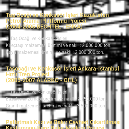
Taş Ocağı ve Konkasör İşleri Kazakistan
Petrol Arama Platformu Projesi
(2004-2005 BECHTEL - ENKA)
– Taş Ocağı ve Konkasör İşleri
Kireçtaşı malzemesi üretimi ve nakli : 2.000.000 ton.
Kaya malzemesi üretimi ve nakli : 2.000.000 ton.
Taşocağı ve Konkasör İşleri Ankara-İstanbul
Hızlı Tren Projesi
(2005-2007 ALARKO - OHL)
– Taş Ocağı ve Konkasör İşleri ;
Bazalt malzemesi üretimi ve nakli : 2.750.000 ton.
Granit malzemesi üretimi ve nakli : 3.500.000 ton.
Patlatmalı Kazı ve Bakır Cevheri Çıkartılması
Kastamonu-Küre Bakır Madeni Projesi