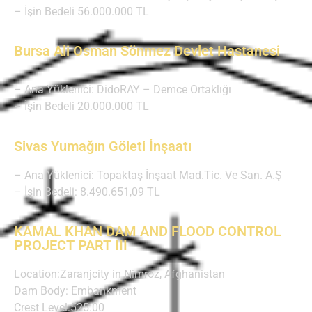
– İşin Bedeli 56.000.000 TL
Bursa Ali Osman Sönmez Devlet Hastanesi
– Ana Yüklenici: DidoRAY – Demce Ortaklığı
– İşin Bedeli 20.000.000 TL
Sivas Yumağın Göleti İnşaatı
– Ana Yüklenici: Topaktaş İnşaat Mad.Tic. Ve San. A.Ş
– İşin Bedeli: 8.490.651,09 TL
KAMAL KHAN DAM AND FLOOD CONTROL
PROJECT PART III
Location:Zaranjcity in Nimroz, Afghanistan
Dam Body: Embankment
Crest Level:525.00