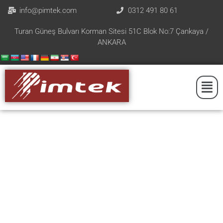
info@pimtek.com
0312 491 80 61
Turan Güneş Bulvarı Korman Sitesi 51C Blok No:7 Çankaya /
ANKARA