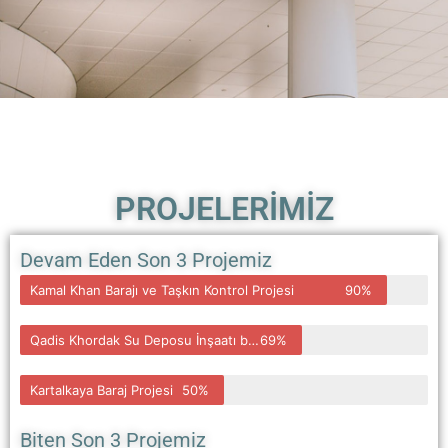
PROJELERİMİZ
Devam Eden Son 3 Projemiz
Kamal Khan Barajı ve Taşkın Kontrol Projesi
90%
Qadis Khordak Su Deposu İnşaatı baraj Projesi
69%
Kartalkaya Baraj Projesi
50%
Biten Son 3 Projemiz