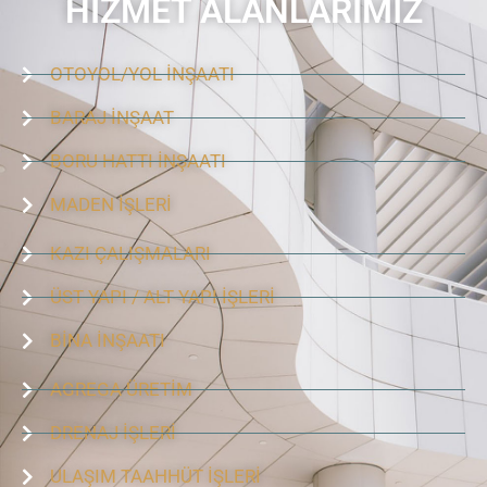
HİZMET ALANLARIMIZ
OTOYOL/YOL İNŞAATI
BARAJ İNŞAAT
BORU HATTI İNŞAATI
MADEN İŞLERİ
KAZI ÇALIŞMALARI
ÜST YAPI / ALT YAPI İŞLERİ
BİNA İNŞAATI
AGREGA ÜRETİM
DRENAJ İŞLERİ
ULAŞIM TAAHHÜT İŞLERİ