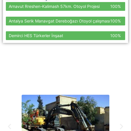
Arnavut Rreshen-Kalimash 57km. Otoyol Projesi
100%
Antalya Serik Manavgat Dereboğazı Otoyol çalışması
100%
Demirci HES Türkerler İnşaat
100%